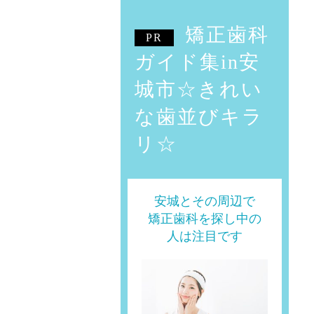
矯正歯科
ガイド集in安
城市☆きれい
な歯並びキラ
リ☆
安城とその周辺で
矯正歯科を
探し中の
人は注目です