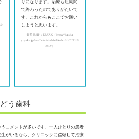
で
りになります。治療も短期間
で終わったのでありがたいで
す。これからもここでお願い
しようと思います。
310
参照元HP：EPARK（https://haisha-
yoyaku.jp/bun2sdental/detail/index/id/233310
0952/）
どう歯科
いうコメントが多いです。一人ひとりの患者
先生がいるなら、クリニックに信頼して治療