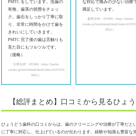
PMTC をしています。虫歯の
な対応で痛みの少ない治療
有無、歯茎の状態をチェッ
満足しています。
ク。歯石をしっかり丁寧に取
参照元HP：EPARK（https://haisha-
り、非常に時間をかけて歯を
yoyaku.jp/bun2sdental/detail/index/id/233
0952/）
きれいにしていきます。
PMTC 完了後の歯は舌触りも
見た目にもツルツルです。
（後略）
引用元HP：EPARK（https://haisha-
yoyaku.jp/bun2sdental/detail/index/id/233310
0952/）
【総評まとめ】口コミから見るひょう
ひょうどう歯科の口コミからは、歯のクリーニングや治療が丁寧だと
に丁寧に対応し、仕上げているのが伝わります。経験や知識も豊富な