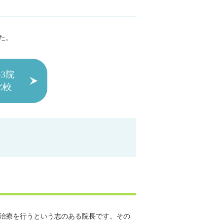
た。
3院
比較
に治療を行うという志のある院長です。その