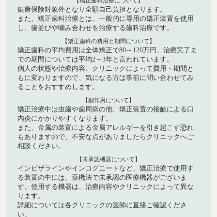
【矯正歯科治療について】
健康保険対象外となり全額自己負担となります。
また、矯正歯科治療とは、一般的に専用の矯正装置を使用
し、歯並びや噛み合わせを治療する歯科治療です。
【矯正歯科の費用と期間について】
矯正歯科の平均費用は全体矯正で80～120万円、治療完了ま
での期間については平均2～3年と言われています。
個人の状態や治療内容、クリニックによって費用・期間と
もに変わりますので、気になる方は事前に問い合わせてみ
ることをおすすめします。
【副作用について】
矯正治療中は虫歯や歯周病の他、矯正装置の接触による口
内炎にかかりやすくなります。
また、金属の装置による金属アレルギーを引き起こす恐れ
もありますので、不安な点がありましたらクリニックへご
相談ください。
【未承認機器について】
インビザラインやインコグニートなど、矯正治療で使用す
る装置の中には、薬機法で未承認の医療機器がございま
す。使用する機器は、治療内容やクリニックによって異な
ります。
詳細については各クリニックの医師に直接ご確認くださ
い。