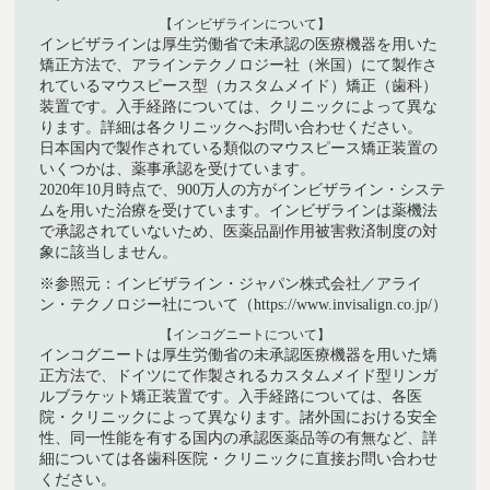
【インビザラインについて】
インビザラインは厚生労働省で未承認の医療機器を用いた
矯正方法で、アラインテクノロジー社（米国）にて製作さ
れているマウスピース型（カスタムメイド）矯正（歯科）
装置です。入手経路については、クリニックによって異な
ります。詳細は各クリニックへお問い合わせください。
日本国内で製作されている類似のマウスピース矯正装置の
いくつかは、薬事承認を受けています。
2020年10月時点で、900万人の方がインビザライン・システ
ムを用いた治療を受けています。インビザラインは薬機法
で承認されていないため、医薬品副作用被害救済制度の対
象に該当しません。
※参照元：インビザライン・ジャパン株式会社／アライ
ン・テクノロジー社について（https://www.invisalign.co.jp/）
【インコグニートについて】
インコグニートは厚生労働省の未承認医療機器を用いた矯
正方法で、ドイツにて作製されるカスタムメイド型リンガ
ルブラケット矯正装置です。入手経路については、各医
院・クリニックによって異なります。諸外国における安全
性、同一性能を有する国内の承認医薬品等の有無など、詳
細については各歯科医院・クリニックに直接お問い合わせ
ください。