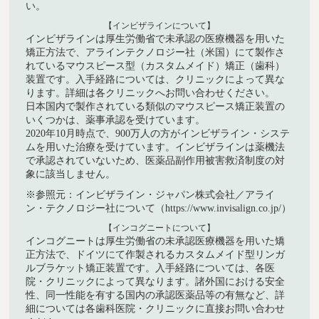
い。
【インビザラインについて】
インビザラインは厚生労働省で未承認の医療機器を用いた
矯正方法で、アラインテクノロジー社（米国）にて製作さ
れているマウスピース型（カスタムメイド）矯正（歯科）
装置です。入手経路については、クリニックによって異な
ります。詳細は各クリニックへお問い合わせください。
日本国内で製作されている類似のマウスピース矯正装置の
いくつかは、薬事承認を受けています。
2020年10月時点で、900万人の方がインビザライン・システ
ムを用いた治療を受けています。インビザラインは薬機法
で承認されていないため、医薬品副作用被害救済制度の対
象に該当しません。
※参照元：インビザライン・ジャパン株式会社／アライ
ン・テクノロジー社について（https://www.invisalign.co.jp/）
【インコグニートについて】
インコグニートは厚生労働省の未承認医療機器を用いた矯
正方法で、ドイツにて作製されるカスタムメイド型リンガ
ルブラケット矯正装置です。入手経路については、各医
院・クリニックによって異なります。諸外国における安全
性、同一性能を有する国内の承認医薬品等の有無など、詳
細については各歯科医院・クリニックに直接お問い合わせ