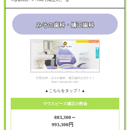
※診療時間：9〜16時 日曜は月に一度
みその歯科・矯正歯科
引用元HP：みその歯科・矯正歯科公式サイト
https://misono-dc.com/
▲こちらをタップ！▲
マウスピース矯正の料金
883,300～
993,300円