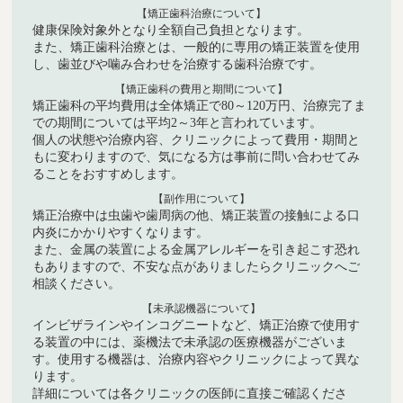
【矯正歯科治療について】
健康保険対象外となり全額自己負担となります。
また、矯正歯科治療とは、一般的に専用の矯正装置を使用
し、歯並びや噛み合わせを治療する歯科治療です。
【矯正歯科の費用と期間について】
矯正歯科の平均費用は全体矯正で80～120万円、治療完了ま
での期間については平均2～3年と言われています。
個人の状態や治療内容、クリニックによって費用・期間と
もに変わりますので、気になる方は事前に問い合わせてみ
ることをおすすめします。
【副作用について】
矯正治療中は虫歯や歯周病の他、矯正装置の接触による口
内炎にかかりやすくなります。
また、金属の装置による金属アレルギーを引き起こす恐れ
もありますので、不安な点がありましたらクリニックへご
相談ください。
【未承認機器について】
インビザラインやインコグニートなど、矯正治療で使用す
る装置の中には、薬機法で未承認の医療機器がございま
す。使用する機器は、治療内容やクリニックによって異な
ります。
詳細については各クリニックの医師に直接ご確認くださ